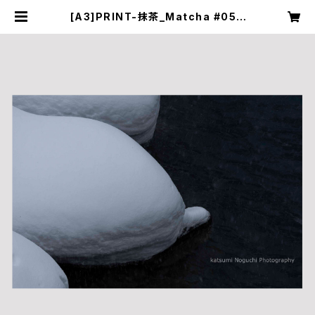
[A3]PRINT-抹茶_Matcha #05 |
Noguchi Katsumi Photo STOR
E