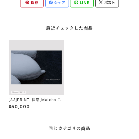
保存
シェア
LINE
ポスト
最近チェックした商品
[A3]PRINT-抹茶_Matcha #0
5
¥50,000
同じカテゴリの商品