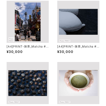
[A4]PRINT-抹茶_Matcha #0
[A4]PRINT-抹茶_Matcha #0
4
5
¥30,000
¥30,000